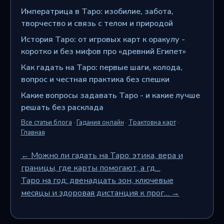
Императрица в Таро: изобилие, забота,
творчество и связь с телом и природой
История Таро: от игровых карт к оракулу -
коротко и без мифов про «древний Египет»
Как гадать на Таро: первые шаги, колода,
вопрос и честная практика без спешки
Какие вопросы задавать Таро - и какие лучше
решать без расклада
Все статьи блога
·
Гадания онлайн
·
Трактовка карт
·
Главная
← Можно ли гадать на Таро: этика, вера и
границы, где карты помогают, а гд…
Таро на год: двенадцать зон, ключевые
месяцы и здоровая дистанция к прог… →