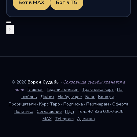
Бот в MAX
Бот в TG
×
© 2026
Ворон Судьбы
·
Сокровища судьбы хранятся в
ночи
·
Главная
·
Гадания онлайн
·
Трактовка карт
·
На
любовь
·
Да/нет
·
На будущее
·
Блог
·
Колоды
·
Прорицатели
·
Курс Таро
·
Подписка
·
Партнерам
·
Оферта
·
Политика
·
Соглашение
·
ПДн
·
Тел.: +7 926 035‑76‑35
·
MAX
·
Telegram
·
Админка