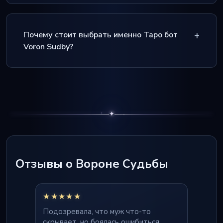
Почему стоит выбрать именно Таро бот
Voron Sudby?
✦
Отзывы о Вороне Судьбы
★★★★★
★★★
Подозревала, что муж что-то
После р
скрывает, но боялась ошибиться.
смогу в