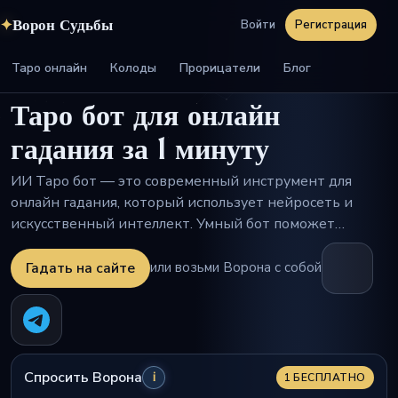
✦
Ворон Судьбы
Войти
Регистрация
Таро онлайн
Колоды
Прорицатели
Блог
Таро бот для онлайн
гадания за 1 минуту
ИИ Таро бот — это современный инструмент для
онлайн гадания, который использует нейросеть и
искусственный интеллект. Умный бот поможет
сделать точный расклад на будущее,
проанализировать сложные отношения и найти ответ
Гадать на сайте
или возьми Ворона с собой
на любой волнующий вопрос. Каждая карта и старший
аркан имеют глубокое значение, а искусственный
интеллект мгновенно выполняет детальную
расшифровку. Получите бесплатный расклад, узнайте
свое предсказание и что приготовила вам судьба уже
Спросить Ворона
i
1 БЕСПЛАТНО
сейчас.