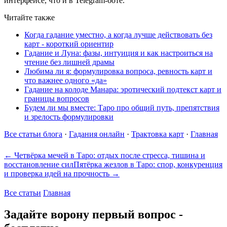
интерфейсе, что и в Telegram-боте.
Читайте также
Когда гадание уместно, а когда лучше действовать без
карт - короткий ориентир
Гадание и Луна: фазы, интуиция и как настроиться на
чтение без лишней драмы
Любима ли я: формулировка вопроса, ревность карт и
что важнее одного «да»
Гадание на колоде Манара: эротический подтекст карт и
границы вопросов
Будем ли мы вместе: Таро про общий путь, препятствия
и зрелость формулировки
Все статьи блога
·
Гадания онлайн
·
Трактовка карт
·
Главная
← Четвёрка мечей в Таро: отдых после стресса, тишина и
восстановление сил
Пятёрка жезлов в Таро: спор, конкуренция
и проверка идей на прочность →
Все статьи
Главная
Задайте ворону первый вопрос -