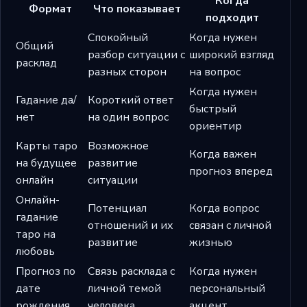
Когда
Формат
Что показывает
подходит
Спокойный
Когда нужен
Общий
разбор ситуации с
широкий взгляд
расклад
разных сторон
на вопрос
Когда нужен
Гадание да/
Короткий ответ
быстрый
нет
на один вопрос
ориентир
Карты таро
Возможное
Когда важен
на будущее
развитие
прогноз вперед
онлайн
ситуации
Онлайн-
Потенциал
Когда вопрос
гадание
отношений и их
связан с личной
таро на
развитие
жизнью
любовь
Прогноз по
Связь расклада с
Когда нужен
дате
личной темой
персональный
рождения
человека
акцент