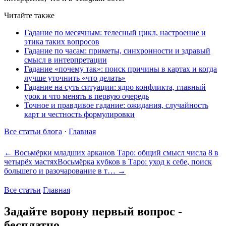
Читайте также
Гадание по месячным: телесный цикл, настроение и
этика таких вопросов
Гадание по часам: приметы, синхронности и здравый
смысл в интерпретации
Гадание «почему так»: поиск причины в картах и когда
лучше уточнить «что делать»
Гадание на суть ситуации: ядро конфликта, главный
урок и что менять в первую очередь
Точное и правдивое гадание: ожидания, случайность
карт и честность формулировки
Все статьи блога
·
Главная
← Восьмёрки младших арканов Таро: общий смысл числа 8 в
четырёх мастях
Восьмёрка кубков в Таро: уход к себе, поиск
большего и разочарование в т… →
Все статьи
Главная
Задайте ворону первый вопрос -
бесплатно