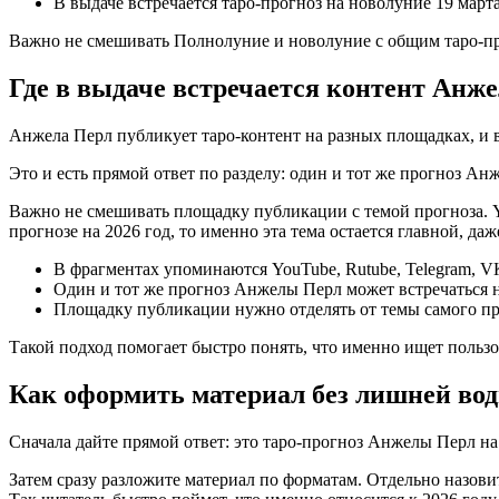
В выдаче встречается таро-прогноз на новолуние 19 марта
Важно не смешивать Полнолуние и новолуние с общим таро-про
Где в выдаче встречается контент Анж
Анжела Перл публикует таро-контент на разных площадках, и в 
Это и есть прямой ответ по разделу: один и тот же прогноз А
Важно не смешивать площадку публикации с темой прогноза. You
прогнозе на 2026 год, то именно эта тема остается главной, да
В фрагментах упоминаются YouTube, Rutube, Telegram, V
Один и тот же прогноз Анжелы Перл может встречаться 
Площадку публикации нужно отделять от темы самого пр
Такой подход помогает быстро понять, что именно ищет польз
Как оформить материал без лишней во
Сначала дайте прямой ответ: это таро-прогноз Анжелы Перл на 
Затем сразу разложите материал по форматам. Отдельно назовите