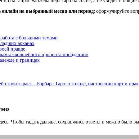
нно на запрос «анжела перл таро на 2026», а не уводит в общие
ь онлайн на выбранный месяц или период
: сформулируйте воп
 работа с большими темами
 младших арканах
своей правде
екламы «волшебного процента попаданий»
надежде и границах
ей строить раск…
Барбара Таро: о колоде, настроении карт и пр
тно
десь. Чтобы гадать дальше, сохранялись ответы и можно было выб