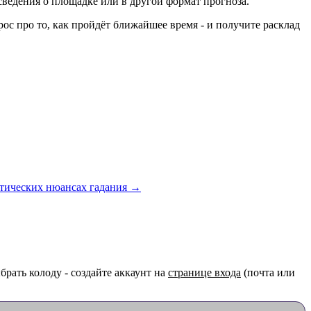
 сведения о площадке или в другой формат прогноза.
рос про то, как пройдёт ближайшее время - и получите расклад
актических нюансах гадания →
рать колоду - создайте аккаунт на
странице входа
(почта или