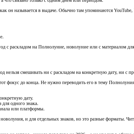
 а что связано только с одним днем или периодом.
и как он называется в выдаче. Обычно там упоминаются YouTube, 
е.
од с раскладом на Полнолуние, новолуние или с материалом для
д нельзя смешивать ни с раскладом на конкретную дату, ни с пр
 этот фокус до конца. Не нужно переводить его в тему Полнолуния
онкретную дату.
 для одного знака.
анала или платформы.
оволуния, и для отдельных знаков, но это разные форматы. Чита