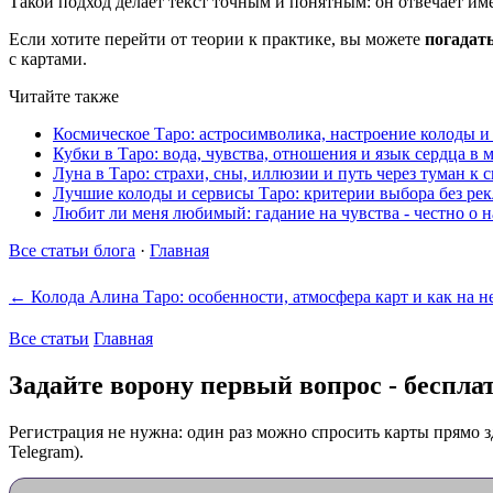
Такой подход делает текст точным и понятным: он отвечает име
Если хотите перейти от теории к практике, вы можете
погадат
с картами.
Читайте также
Космическое Таро: астросимволика, настроение колоды и
Кубки в Таро: вода, чувства, отношения и язык сердца в
Луна в Таро: страхи, сны, иллюзии и путь через туман к 
Лучшие колоды и сервисы Таро: критерии выбора без р
Любит ли меня любимый: гадание на чувства - честно о 
Все статьи блога
·
Главная
← Колода Алина Таро: особенности, атмосфера карт и как на н
Все статьи
Главная
Задайте ворону первый вопрос - беспла
Регистрация не нужна: один раз можно спросить карты прямо з
Telegram).