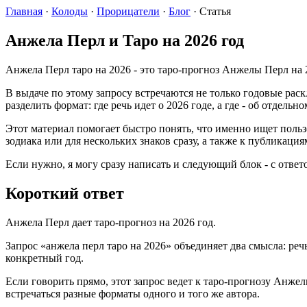
Главная
·
Колоды
·
Прорицатели
·
Блог
·
Статья
Анжела Перл и Таро на 2026 год
Анжела Перл таро на 2026 - это таро-прогноз Анжелы Перл на 
В выдаче по этому запросу встречаются не только годовые рас
разделить формат: где речь идет о 2026 годе, а где - об отдельн
Этот материал помогает быстро понять, что именно ищет пользо
зодиака или для нескольких знаков сразу, а также к публикаци
Если нужно, я могу сразу написать и следующий блок - с ответо
Короткий ответ
Анжела Перл дает таро-прогноз на 2026 год.
Запрос «анжела перл таро на 2026» объединяет два смысла: реч
конкретный год.
Если говорить прямо, этот запрос ведет к таро-прогнозу Анжел
встречаться разные форматы одного и того же автора.