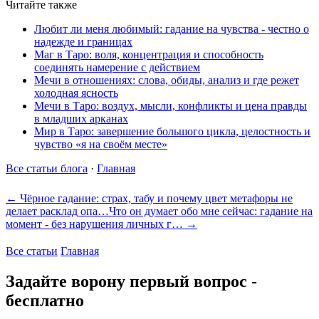
Читайте также
Любит ли меня любимый: гадание на чувства - честно о
надежде и границах
Маг в Таро: воля, концентрация и способность
соединять намерение с действием
Мечи в отношениях: слова, обиды, анализ и где режет
холодная ясность
Мечи в Таро: воздух, мысли, конфликты и цена правды
в младших арканах
Мир в Таро: завершение большого цикла, целостность и
чувство «я на своём месте»
Все статьи блога
·
Главная
← Чёрное гадание: страх, табу и почему цвет метафоры не
делает расклад опа…
Что он думает обо мне сейчас: гадание на
момент - без нарушения личных г… →
Все статьи
Главная
Задайте ворону первый вопрос -
бесплатно