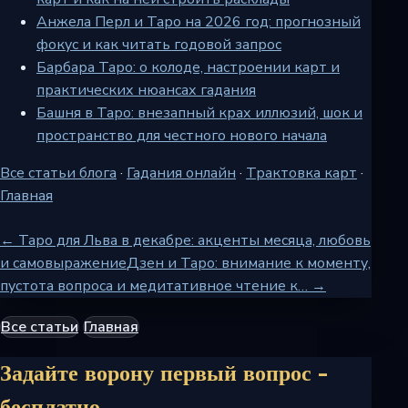
Анжела Перл и Таро на 2026 год: прогнозный
фокус и как читать годовой запрос
Барбара Таро: о колоде, настроении карт и
практических нюансах гадания
Башня в Таро: внезапный крах иллюзий, шок и
пространство для честного нового начала
Все статьи блога
·
Гадания онлайн
·
Трактовка карт
·
Главная
← Таро для Льва в декабре: акценты месяца, любовь
и самовыражение
Дзен и Таро: внимание к моменту,
пустота вопроса и медитативное чтение к… →
Все статьи
Главная
Задайте ворону первый вопрос -
бесплатно