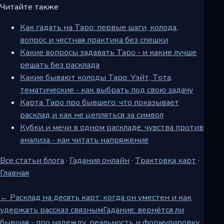
Читайте также
Как гадать на Таро: первые шаги, колода,
вопрос и честная практика без спешки
Какие вопросы задавать Таро - и какие лучше
решать без расклада
Какие бывают колоды Таро: Уэйт, Тота,
тематические - как выбрать под свою задачу
Карта Таро про бывшего: что показывает
расклад и как не цепляться за символ
Кубки и мечи в одном раскладе: чувства против
анализа - как читать напряжение
Все статьи блога
·
Гадания онлайн
·
Трактовка карт
·
Главная
← Расклад на десять карт: когда он уместен и как
удержать рассказ связным
Гадание: вернётся ли
бывшая - про надежду, реальность и формулировку