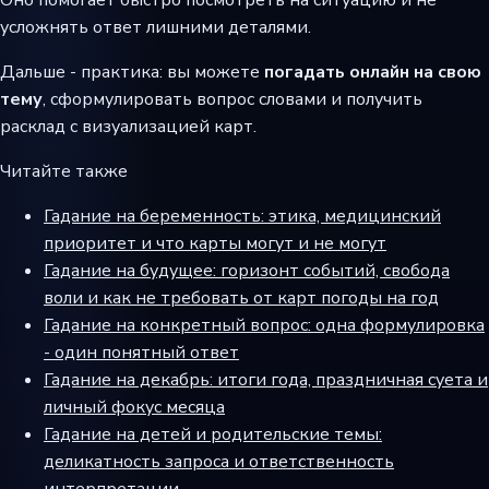
Оно помогает быстро посмотреть на ситуацию и не
усложнять ответ лишними деталями.
Дальше - практика: вы можете
погадать онлайн на свою
тему
, сформулировать вопрос словами и получить
расклад с визуализацией карт.
Читайте также
Гадание на беременность: этика, медицинский
приоритет и что карты могут и не могут
Гадание на будущее: горизонт событий, свобода
воли и как не требовать от карт погоды на год
Гадание на конкретный вопрос: одна формулировка
- один понятный ответ
Гадание на декабрь: итоги года, праздничная суета и
личный фокус месяца
Гадание на детей и родительские темы:
деликатность запроса и ответственность