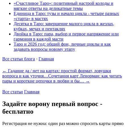
«Счастливое Таро»: позитивный настрой колоды и
мягкие ответы на деликатные темы
Единица в Таро: тузы и начало цикла - четыре разных
«старта» в мастях
Десятка в Таро: завершение малого цикла в жезлах,
кубках, мечах и пентаклях
Двойка в Таро: пара, выбор и первое напряжение или
гармония в каждой масти
Таро и 2026 год: общий фон, личные циклы и как
задавать вопросы новому этапу
Все статьи блога
·
Главная
← Гадание да / нет на картах: простой формат, ловушки
вопроса и как уточня…
Сочетания карт Ленорман: как читать
пары и короткие цепочки в любви и бы… →
Все статьи
Главная
Задайте ворону первый вопрос -
бесплатно
Регистрация не нужна: один раз можно спросить карты прямо