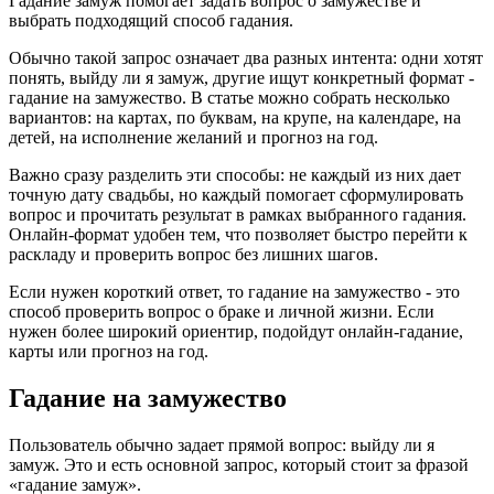
Гадание замуж помогает задать вопрос о замужестве и
выбрать подходящий способ гадания.
Обычно такой запрос означает два разных интента: одни хотят
понять, выйду ли я замуж, другие ищут конкретный формат -
гадание на замужество. В статье можно собрать несколько
вариантов: на картах, по буквам, на крупе, на календаре, на
детей, на исполнение желаний и прогноз на год.
Важно сразу разделить эти способы: не каждый из них дает
точную дату свадьбы, но каждый помогает сформулировать
вопрос и прочитать результат в рамках выбранного гадания.
Онлайн-формат удобен тем, что позволяет быстро перейти к
раскладу и проверить вопрос без лишних шагов.
Если нужен короткий ответ, то гадание на замужество - это
способ проверить вопрос о браке и личной жизни. Если
нужен более широкий ориентир, подойдут онлайн-гадание,
карты или прогноз на год.
Гадание на замужество
Пользователь обычно задает прямой вопрос: выйду ли я
замуж. Это и есть основной запрос, который стоит за фразой
«гадание замуж».