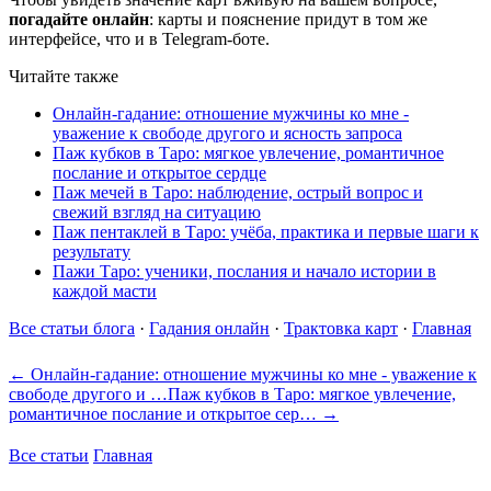
погадайте онлайн
: карты и пояснение придут в том же
интерфейсе, что и в Telegram-боте.
Читайте также
Онлайн-гадание: отношение мужчины ко мне -
уважение к свободе другого и ясность запроса
Паж кубков в Таро: мягкое увлечение, романтичное
послание и открытое сердце
Паж мечей в Таро: наблюдение, острый вопрос и
свежий взгляд на ситуацию
Паж пентаклей в Таро: учёба, практика и первые шаги к
результату
Пажи Таро: ученики, послания и начало истории в
каждой масти
Все статьи блога
·
Гадания онлайн
·
Трактовка карт
·
Главная
← Онлайн-гадание: отношение мужчины ко мне - уважение к
свободе другого и …
Паж кубков в Таро: мягкое увлечение,
романтичное послание и открытое сер… →
Все статьи
Главная