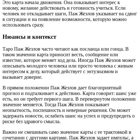
Это карта начала движения. Она показывает интерес к
новому, желание действовать и готовность учиться. Если
человек не откладывает шаги, Паж Жезлов указывает на сдвиг
в ситуации и на появление возможности, которую можно
использовать сразу.
Нюансы и контекст
Таро Паж Жезлов часто читают как посланца или гонца. В
таком значении карта приносит весть, сообщение или
известие, которое меняет ход дела. Иногда Паж Жезлов может
описывать молодого человека или просто человека с живым
интересом к делу, который действует с энтузиазмом и
вызывает доверие.
В прямом положении Паж Жезлов дает благоприятный
прогноз и подталкивает к действию. Карта говорит: шанс уже
есть, но он требует первого шага. В перевернутом положении
значение меняется. Тогда Паж Жезлов показывает
неопытность, поспешность и неверные решения. Он может
задержать новости, ослабить шанс на успех и предупредить о
риске без здравого смысла.
Важно не смешивать само значение карты с ее трактовкой в
сочетании с другими картами. Паж Жезлов задает импульс, а