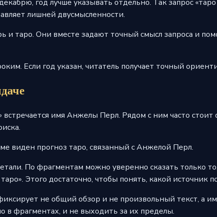
екабрю, год лучше указывать отдельно. Так запрос «таро
тавляет лишней двусмысленности.
ь и таро. Они вместе задают точный смысл запроса и пом
ироким. Если год указан, читатель получает точный ориент
ыдаче
» встречается имя Анжелы Перл. Рядом с ним часто стоит
оиска.
еме виден прогноз таро, связанный с Анжелой Перл.
тали. По фрагментам можно уверенно сказать только то,
таро». Этого достаточно, чтобы понять, какой источник по
 фиксирует не общий обзор и не произвольный текст, а и
о в фрагментах, и не выходить за их пределы.