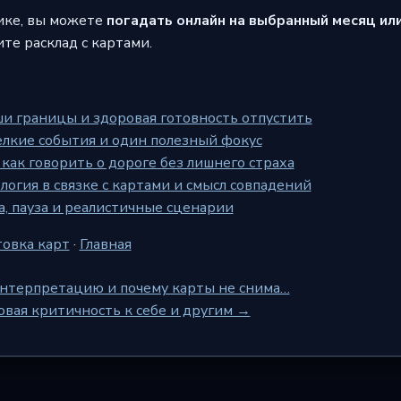
ике, вы можете
погадать онлайн на выбранный месяц ил
те расклад с картами.
ши границы и здоровая готовность отпустить
мелкие события и один полезный фокус
 как говорить о дороге без лишнего страха
логия в связке с картами и смысл совпадений
а, пауза и реалистичные сценарии
овка карт
·
Главная
 интерпретацию и почему карты не снима…
овая критичность к себе и другим →