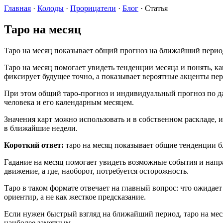
Главная
·
Колоды
·
Прорицатели
·
Блог
·
Статья
Таро на месяц
Таро на месяц показывает общий прогноз на ближайший перио
Таро на месяц помогает увидеть тенденции месяца и понять, к
фиксирует будущее точно, а показывает вероятные акценты пер
При этом общий таро-прогноз и индивидуальный прогноз по дат
человека и его календарным месяцем.
Значения карт можно использовать и в собственном раскладе, и
в ближайшие недели.
Короткий ответ:
таро на месяц показывает общие тенденции 
Гадание на месяц помогает увидеть возможные события и напр
движение, а где, наоборот, потребуется осторожность.
Таро в таком формате отвечает на главный вопрос: что ожидает
ориентир, а не как жесткое предсказание.
Если нужен быстрый взгляд на ближайший период, таро на меся
наиболее заметным.