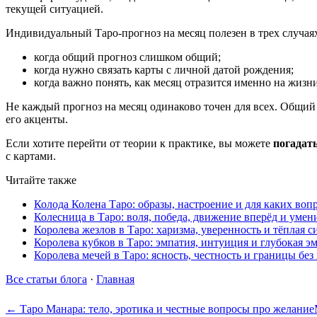
текущей ситуацией.
Индивидуальный Таро-прогноз на месяц полезен в трех случая
когда общий прогноз слишком общий;
когда нужно связать карты с личной датой рождения;
когда важно понять, как месяц отразится именно на жизни
Не каждый прогноз на месяц одинаково точен для всех. Общий
его акценты.
Если хотите перейти от теории к практике, вы можете
погадат
с картами.
Читайте также
Колода Колена Таро: образы, настроение и для каких воп
Колесница в Таро: воля, победа, движение вперёд и умен
Королева жезлов в Таро: харизма, уверенность и тёплая с
Королева кубков в Таро: эмпатия, интуиция и глубокая э
Королева мечей в Таро: ясность, честность и границы бе
Все статьи блога
·
Главная
← Таро Манара: тело, эротика и честные вопросы про желание