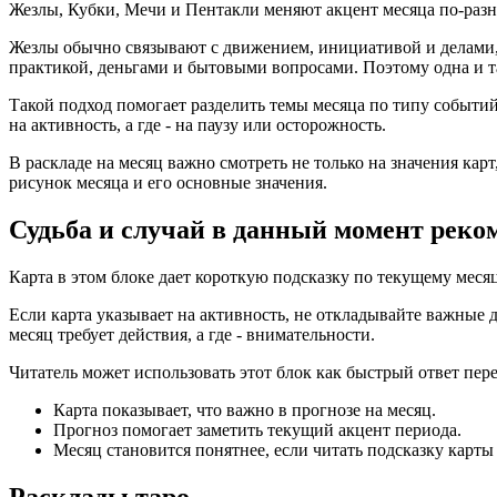
Жезлы, Кубки, Мечи и Пентакли меняют акцент месяца по-разному
Жезлы обычно связывают с движением, инициативой и делами, 
практикой, деньгами и бытовыми вопросами. Поэтому одна и та 
Такой подход помогает разделить темы месяца по типу событий
на активность, а где - на паузу или осторожность.
В раскладе на месяц важно смотреть не только на значения карт
рисунок месяца и его основные значения.
Судьба и случай в данный момент реко
Карта в этом блоке дает короткую подсказку по текущему месяцу
Если карта указывает на активность, не откладывайте важные д
месяц требует действия, а где - внимательности.
Читатель может использовать этот блок как быстрый ответ пер
Карта показывает, что важно в прогнозе на месяц.
Прогноз помогает заметить текущий акцент периода.
Месяц становится понятнее, если читать подсказку карты
Расклады таро