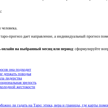
х:
 человека.
 таро-прогноз дает направление, а индивидуальный прогноз пом
ь онлайн на выбранный месяц или период
: сформулируйте воп
росов она подходит
ие держать поводья
ила лидерства
моциональная зрелость
з холодной жестокости
Можно ли гадать на Таро: этика, вера и границы, где карты пом