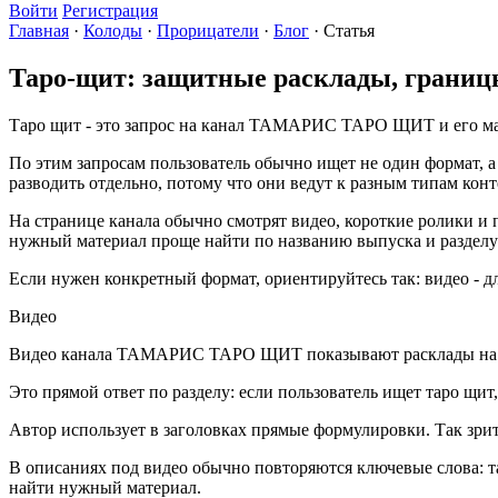
Войти
Регистрация
Главная
·
Колоды
·
Прорицатели
·
Блог
·
Статья
Таро-щит: защитные расклады, границ
Таро щит - это запрос на канал ТАМАРИС ТАРО ЩИТ и его м
По этим запросам пользователь обычно ищет не один формат, а 
разводить отдельно, потому что они ведут к разным типам конт
На странице канала обычно смотрят видео, короткие ролики и 
нужный материал проще найти по названию выпуска и разделу
Если нужен конкретный формат, ориентируйтесь так: видео - дл
Видео
Видео канала ТАМАРИС ТАРО ЩИТ показывают расклады на тем
Это прямой ответ по разделу: если пользователь ищет таро щит
Автор использует в заголовках прямые формулировки. Так зрите
В описаниях под видео обычно повторяются ключевые слова: та
найти нужный материал.