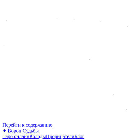
Перейти к содержанию
✦
Ворон Судьбы
Таро онлайн
Колоды
Прорицатели
Блог