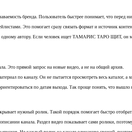
аваемость бренда. Пользователь быстрее понимает, что перед ни
ейлистами. Это помогает сразу связать формат и источник контен
я к одному автору. Если человек ищет ТАМАРИС ТАРО ЩИТ, он м
ла. Это прямой запрос на новые видео, а не на общий архив.
териал по каналу. Он не пытается просмотреть весь каталог, а 
риентироваться по датам выхода. Так проще понять, что вышло 
ткрывает нужный ролик. Такой порядок помогает быстро отобрат
описании канала. Раздел видео показывает сами ролики, поэтом
выпусков. Не каждый ролик на канале одинаково свежий, поэто