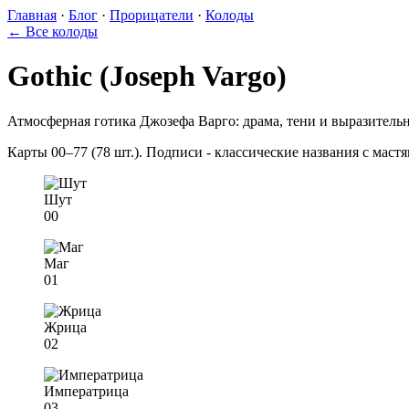
Главная
·
Блог
·
Прорицатели
·
Колоды
← Все колоды
Gothic (Joseph Vargo)
Атмосферная готика Джозефа Варго: драма, тени и выразител
Карты 00–77 (78 шт.). Подписи - классические названия с маст
Шут
00
Маг
01
Жрица
02
Императрица
03