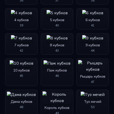
36
37
38
4 кубков
5 кубков
6 кубков
39
40
41
7 кубков
8 кубков
9 кубков
42
43
44
10 кубков
Паж кубков
45
46
Рыцарь кубков
47
Дама кубков
Туз мечей
48
50
Король кубков
49