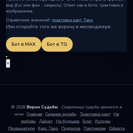
вид (Esc или фон - закрыть). Ответ как в боте: трактовка и
изображения.
Справочник значений:
трактовка карт Таро
Или откройте того же ворону в мессенджере:
Бот в MAX
Бот в TG
×
© 2026
Ворон Судьбы
·
Сокровища судьбы хранятся в
ночи
·
Главная
·
Гадания онлайн
·
Трактовка карт
·
На
любовь
·
Да/нет
·
На будущее
·
Блог
·
Колоды
·
Прорицатели
·
Курс Таро
·
Подписка
·
Партнерам
·
Оферта