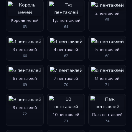
2 пентаклей
65
Король мечей
Туз пентаклей
63
64
3 пентаклей
4 пентаклей
5 пентаклей
66
67
68
6 пентаклей
7 пентаклей
8 пентаклей
69
70
71
9 пентаклей
72
10 пентаклей
Паж пентаклей
73
74