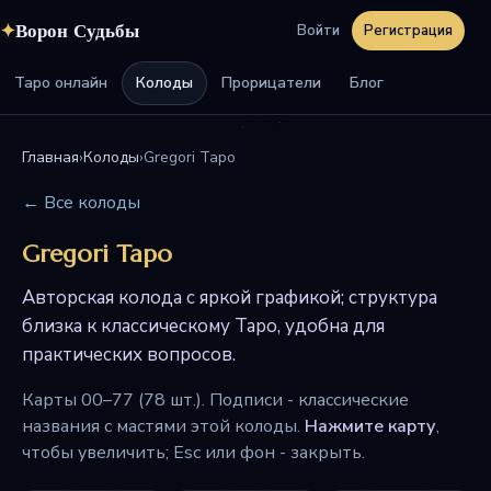
✦
Ворон Судьбы
Войти
Регистрация
Таро онлайн
Колоды
Прорицатели
Блог
Главная
›
Колоды
›
Gregori Tapo
← Все колоды
Gregori Tapo
Авторская колода с яркой графикой; структура
близка к классическому Таро, удобна для
практических вопросов.
Карты 00–77 (78 шт.). Подписи - классические
названия с мастями этой колоды.
Нажмите карту
,
чтобы увеличить; Esc или фон - закрыть.