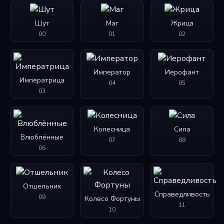
Шут
Маг
Жрица
00
01
02
Император
Иерофант
Императрица
04
05
03
Колесница
Сила
Влюблённые
07
08
06
Отшельник
Справедливость
09
Колесо Фортуны
11
10