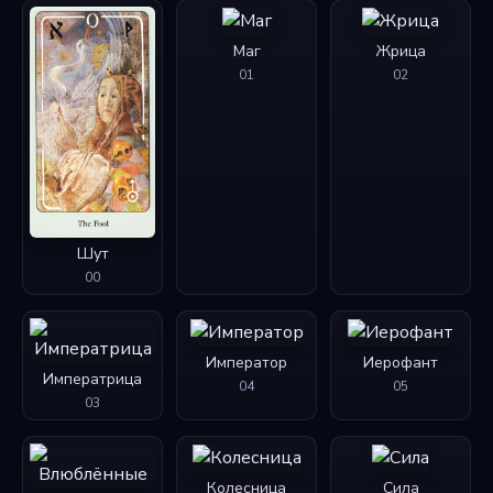
Маг
Жрица
01
02
Шут
00
Император
Иерофант
Императрица
04
05
03
Колесница
Сила