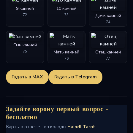
9 камней
10 камней
72
73
Дочь камней
74
Сын камней
75
Мать камней
Отец камней
76
77
Гадать в MAX
Гадать в Telegram
Задайте ворону первый вопрос -
бесплатно
Карты в ответе - из колоды
Haindl Tarot
.