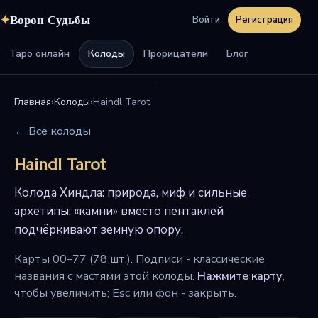
✦
Ворон Судьбы
Войти
Регистрация
Таро онлайн
Колоды
Прорицатели
Блог
Главная
›
Колоды
›
Haindl Tarot
← Все колоды
Haindl Tarot
Колода Хиндла: природа, миф и сильные
архетипы; «камни» вместо пентаклей
подчёркивают земную опору.
Карты 00–77 (78 шт.). Подписи - классические
названия с мастями этой колоды.
Нажмите карту
,
чтобы увеличить; Esc или фон - закрыть.