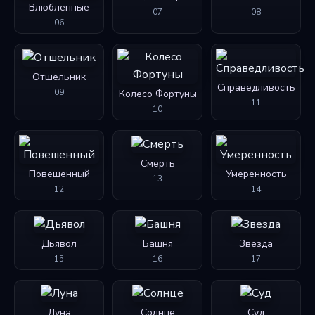
Влюблённые
07
08
06
Отшельник
Справедливость
09
Колесо Фортуны
11
10
Смерть
Повешенный
Умеренность
13
12
14
Дьявол
Башня
Звезда
15
16
17
Луна
Солнце
Суд