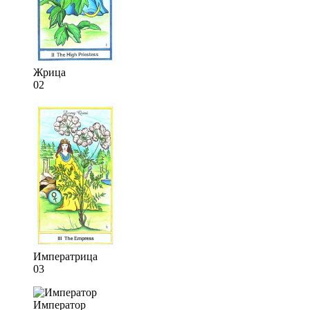
Жрица
02
Императрица
03
Император