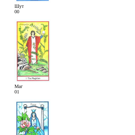
Шут
00
Маг
01