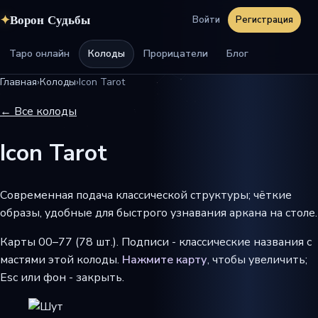
✦
Ворон Судьбы
Войти
Регистрация
Таро онлайн
Колоды
Прорицатели
Блог
Главная
›
Колоды
›
Icon Tarot
← Все колоды
Icon Tarot
Современная подача классической структуры; чёткие
образы, удобные для быстрого узнавания аркана на столе.
Карты 00–77 (78 шт.). Подписи - классические названия с
мастями этой колоды.
Нажмите карту
, чтобы увеличить;
Esc или фон - закрыть.