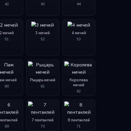
42
43
44
2 мечей
3 мечей
4 мечей
51
52
53
аж мечей
Рыцарь мечей
Королева
мечей
60
61
62
пентаклей
7 пентаклей
8 пентаклей
69
70
71