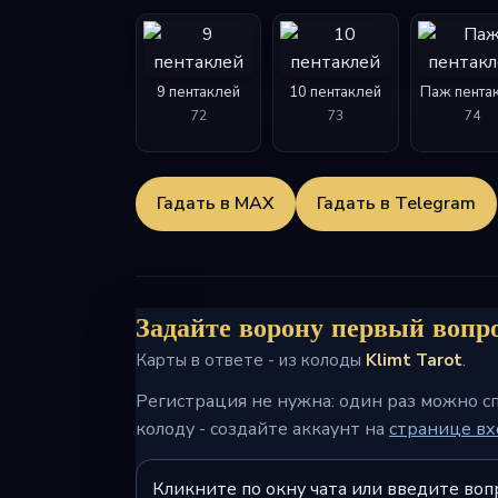
9 пентаклей
10 пентаклей
Паж пента
72
73
74
Гадать в MAX
Гадать в Telegram
Задайте ворону первый вопро
Карты в ответе - из колоды
Klimt Tarot
.
Регистрация не нужна: один раз можно с
колоду - создайте аккаунт на
странице вх
Кликните по окну чата или введите воп