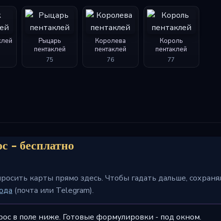
клей
Рыцарь
Королева
Король
пентаклей
пентаклей
пентаклей
75
76
77
с - бесплатно
просить карты прямо здесь. Чтобы гадать дальше, сохран
ода
(почта или Telegram).
рос в поле ниже. Готовые формулировки - под окном.