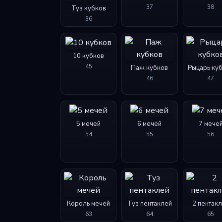
37
38
Туз кубков
36
10 кубков
45
Паж кубков
Рыцарь ку
46
47
5 мечей
6 мечей
7 мече
54
55
56
Король мечей
Туз пентаклей
2 пентак
63
64
65