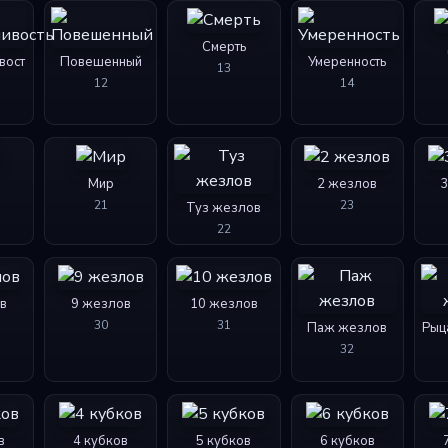
Смерть
вост
Повешенный
Умеренность
13
12
14
Мир
2 жезлов
21
23
Туз жезлов
22
в
9 жезлов
10 жезлов
30
31
Паж жезлов
Рыц
32
в
4 кубков
5 кубков
6 кубков