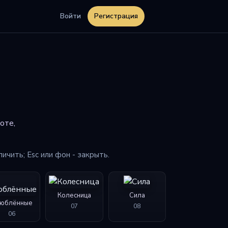
Войти
Регистрация
оте,
личить; Esc или фон - закрыть.
Колесница
Сила
юблённые
07
08
06