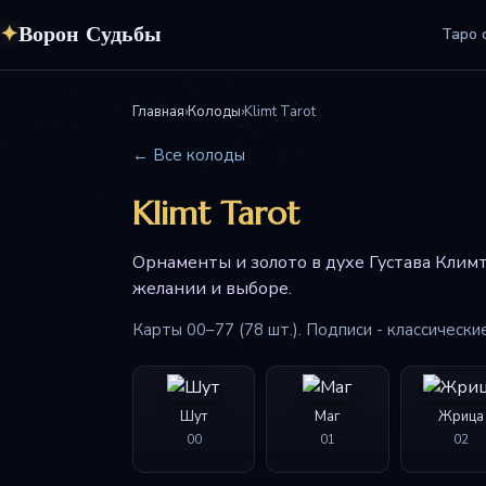
✦
Ворон Судьбы
Таро 
Главная
›
Колоды
›
Klimt Tarot
← Все колоды
Klimt Tarot
Орнаменты и золото в духе Густава Климта
желании и выборе.
Карты 00–77 (78 шт.). Подписи - классически
Шут
Маг
Жрица
00
01
02