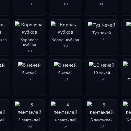
39
40
41
Туз мечей
50
бков
Королева
Король кубков
кубков
49
48
й
8 мечей
9 мечей
10 мечей
57
58
59
П
лей
3 пентаклей
4 пентаклей
5 пентаклей
6 
66
67
68