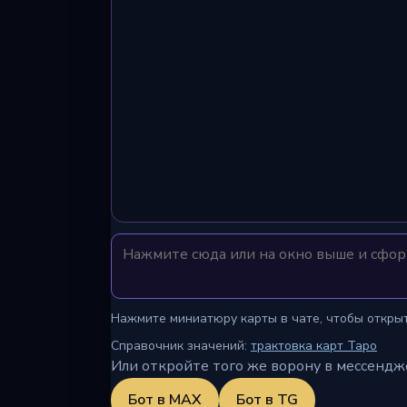
Нажмите миниатюру карты в чате, чтобы открыть
Справочник значений:
трактовка карт Таро
Или откройте того же ворону в мессендж
Бот в MAX
Бот в TG