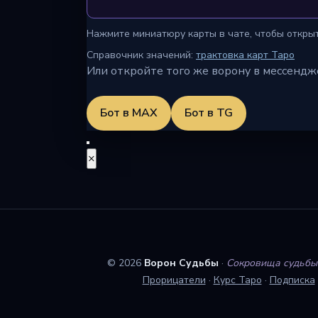
Нажмите миниатюру карты в чате, чтобы открыть
Справочник значений:
трактовка карт Таро
Или откройте того же ворону в мессендж
Бот в MAX
Бот в TG
×
© 2026
Ворон Судьбы
·
Сокровища судьбы 
Прорицатели
·
Курс Таро
·
Подписка