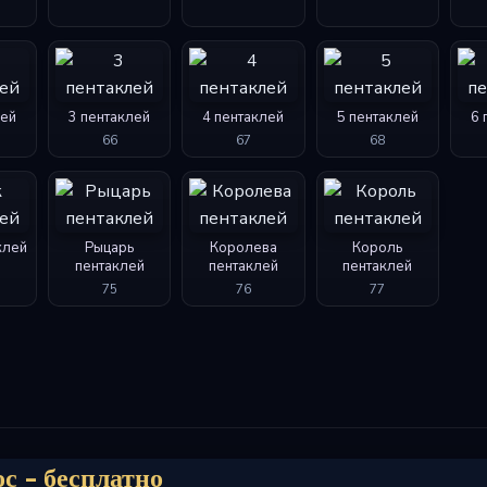
лей
3 пентаклей
4 пентаклей
5 пентаклей
6 
66
67
68
клей
Рыцарь
Королева
Король
пентаклей
пентаклей
пентаклей
75
76
77
с - бесплатно