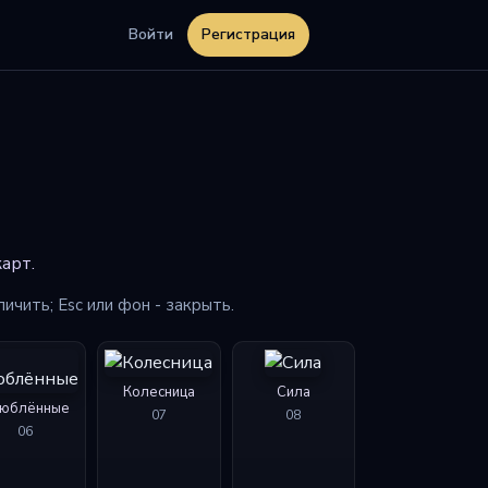
Войти
Регистрация
арт.
личить; Esc или фон - закрыть.
Колесница
Сила
юблённые
07
08
06