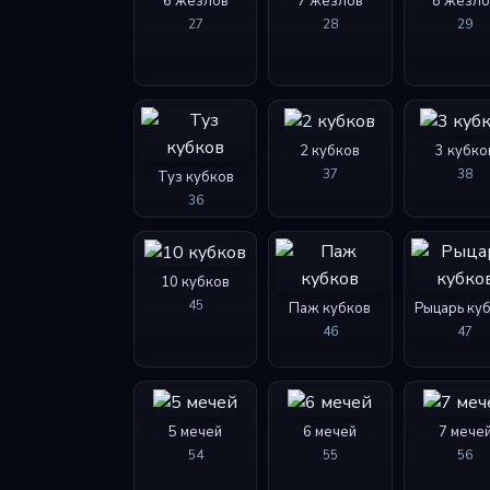
6 жезлов
7 жезлов
8 жезло
27
28
29
2 кубков
3 кубко
37
38
Туз кубков
36
10 кубков
45
Паж кубков
Рыцарь ку
46
47
5 мечей
6 мечей
7 мече
54
55
56