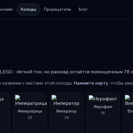
онлайн
Колоды
Прорицатели
Блог
EGO - лёгкий тон, но расклад остаётся полноценным 78 к
е названия с мастями этой колоды.
Нажмите карту
, чтобы уве
Иерофант
Императрица
Император
Вл
05
03
04