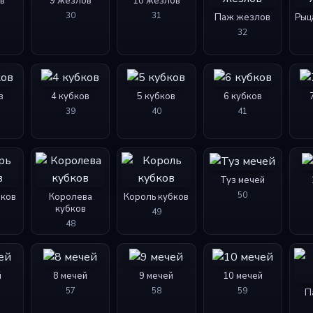
в
9 жезлов
10 жезлов
30
31
Паж жезлов
Рыц
32
в
4 кубков
5 кубков
6 кубков
39
40
41
Туз мечей
50
бков
Королева
Король кубков
кубков
49
48
й
8 мечей
9 мечей
10 мечей
57
58
59
П