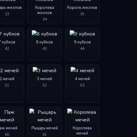
арь жезлов
Королева
Король жезлов
жезлов
33
35
34
7 кубков
8 кубков
9 кубков
42
43
44
2 мечей
3 мечей
4 мечей
51
52
53
аж мечей
Рыцарь мечей
Королева
мечей
60
61