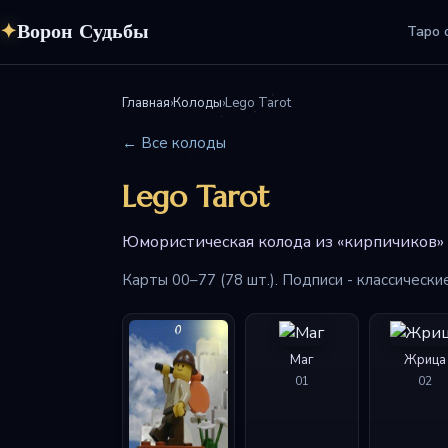
✦
Ворон Судьбы
Таро 
Главная
›
Колоды
›
Lego Tarot
← Все колоды
Lego Tarot
Юмористическая колода из «кирпичиков» L
Карты 00–77 (78 шт.). Подписи - классически
Маг
Жрица
01
02