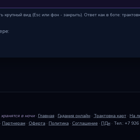
 крупный вид (Esc или фон - закрыть). Ответ как в боте: трактов
ере:
хранятся в ночи
·
Главная
·
Гадания онлайн
·
Трактовка карт
·
На л
·
Партнерам
·
Оферта
·
Политика
·
Соглашение
·
ПДн
·
Тел.: +7 926