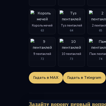
Король мечей
Туз пентаклей
2 пентак
63
64
65
9 пентаклей
10 пентаклей
Паж пента
72
73
74
Гадать в MAX
Гадать в Telegram
Задайте ворону первый вопро