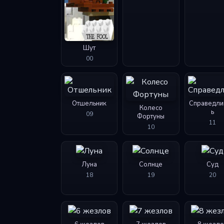
Шут
00
Отшельник
Справедли
Колесо
ь
09
Фортуны
11
10
Луна
Солнце
Суд
18
19
20