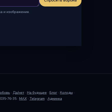
Спросить ворона
ка и изображения.
юбовь
·
Да/нет
·
На будущее
·
Блог
·
Колоды
·
 035‑76‑35
·
MAX
·
Telegram
·
Админка