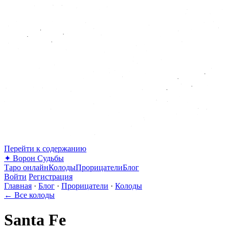
Перейти к содержанию
✦
Ворон Судьбы
Таро онлайн
Колоды
Прорицатели
Блог
Войти
Регистрация
Главная
·
Блог
·
Прорицатели
·
Колоды
← Все колоды
Santa Fe