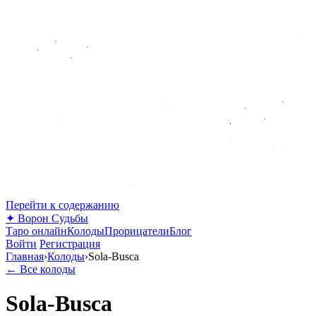
Перейти к содержанию
✦
Ворон Судьбы
Таро онлайн
Колоды
Прорицатели
Блог
Войти
Регистрация
Главная
›
Колоды
›
Sola-Busca
← Все колоды
Sola-Busca