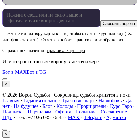
Спросить ворона
Нажмите миниатюру карты в чате, чтобы открыть крупный вид (Esc
или фон - закрыть). Ответ как в боте: трактовка и изображения.
Справочник значений:
трактовка карт Таро
Или откройте того же ворону в мессенджере:
Бот в MAX
Бот в TG
×
© 2026
Ворон Судьбы
·
Сокровища судьбы хранятся в ночи
·
Главная
·
Гадания онлайн
·
Трактовка карт
·
На любовь
·
Да/
нет
·
На будущее
·
Блог
·
Колоды
·
Прорицатели
·
Курс Таро
·
Подписка
·
Партнерам
·
Оферта
·
Политика
·
Соглашение
·
ПДн
·
Тел.: +7 926 035‑76‑35
·
MAX
·
Telegram
·
Админка
×