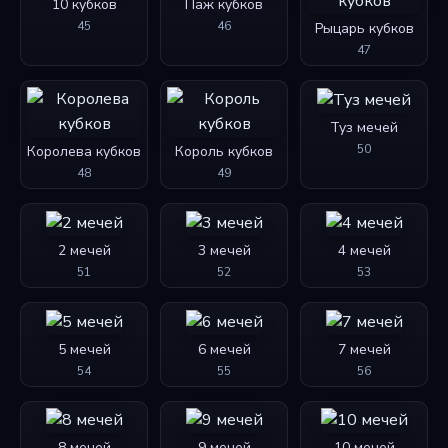
10 кубков
Паж кубков
45
46
Рыцарь кубков
47
Туз мечей
50
Королева кубков
Король кубков
48
49
2 мечей
3 мечей
4 мечей
51
52
53
5 мечей
6 мечей
7 мечей
54
55
56
8 мечей
9 мечей
10 мечей