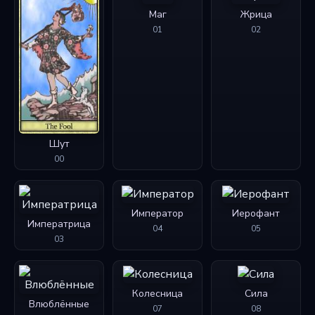
Маг
Жрица
01
02
Шут
00
Император
Иерофант
Императрица
04
05
03
Колесница
Сила
Влюблённые
07
08