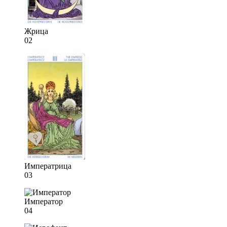
Жрица
02
Императрица
03
Император
04