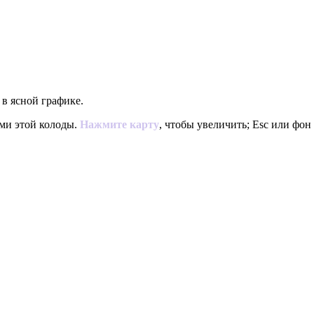
 в ясной графике.
ями этой колоды.
Нажмите карту
, чтобы увеличить; Esc или фон 