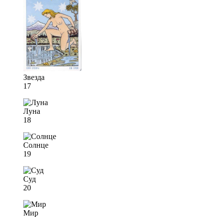
Звезда
17
Луна
18
Солнце
19
Суд
20
Мир