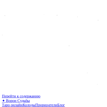
Перейти к содержанию
✦
Ворон Судьбы
Таро онлайн
Колоды
Прорицатели
Блог