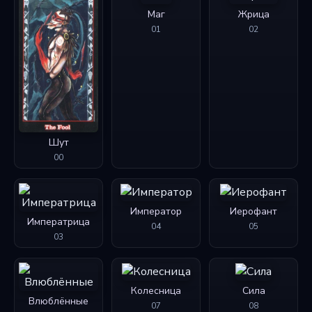
Маг
Жрица
01
02
Шут
00
Император
Иерофант
Императрица
04
05
03
Колесница
Сила
Влюблённые
07
08