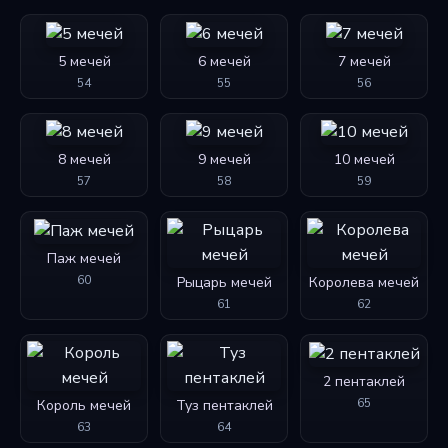
5 мечей
6 мечей
7 мечей
54
55
56
8 мечей
9 мечей
10 мечей
57
58
59
Паж мечей
60
Рыцарь мечей
Королева мечей
61
62
2 пентаклей
65
Король мечей
Туз пентаклей
63
64