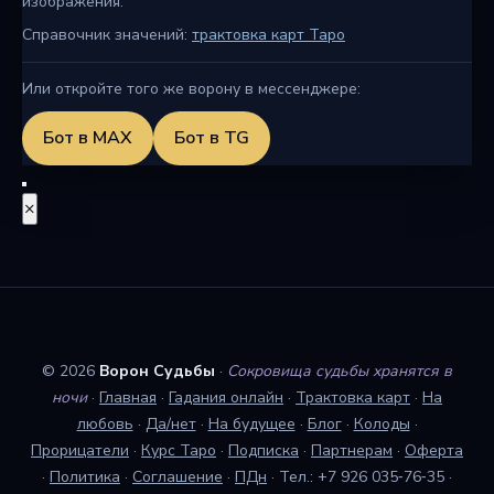
изображения.
Справочник значений:
трактовка карт Таро
Или откройте того же ворону в мессенджере:
Бот в MAX
Бот в TG
×
© 2026
Ворон Судьбы
·
Сокровища судьбы хранятся в
ночи
·
Главная
·
Гадания онлайн
·
Трактовка карт
·
На
любовь
·
Да/нет
·
На будущее
·
Блог
·
Колоды
·
Прорицатели
·
Курс Таро
·
Подписка
·
Партнерам
·
Оферта
·
Политика
·
Соглашение
·
ПДн
·
Тел.: +7 926 035‑76‑35
·