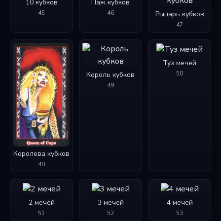
10 кубков
Паж кубков
45
46
Рыцарь кубков
47
Туз мечей
50
Король кубков
49
Королева кубков
48
2 мечей
3 мечей
4 мечей
51
52
53