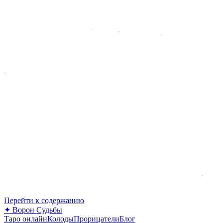
Перейти к содержанию
✦
Ворон Судьбы
Таро онлайн
Колоды
Прорицатели
Блог