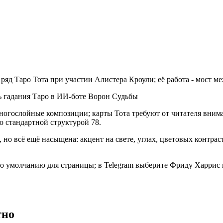
ряд Таро Тота при участии Алистера Кроули; её работа - мост м
многослойные композиции; карты Тота требуют от читателя вним
о стандартной структурой 78.
 но всё ещё насыщена: акцент на свете, углах, цветовых контрас
по умолчанию для страницы; в Telegram выберите Фриду Харрис 
тно