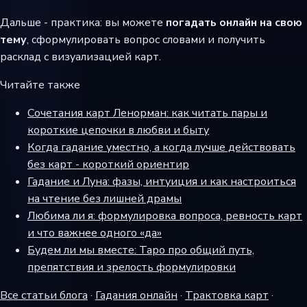
Дальше - практика: вы можете
погадать онлайн на свою
тему
, сформулировать вопрос словами и получить
расклад с визуализацией карт.
Читайте также
Сочетания карт Ленорман: как читать пары и
короткие цепочки в любви и быту
Когда гадание уместно, а когда лучше действовать
без карт - короткий ориентир
Гадание и Луна: фазы, интуиция и как настроиться
на чтение без лишней драмы
Любима ли я: формулировка вопроса, ревность карт
и что важнее одного «да»
Будем ли мы вместе: Таро про общий путь,
препятствия и зрелость формулировки
Все статьи блога
·
Гадания онлайн
·
Трактовка карт
·