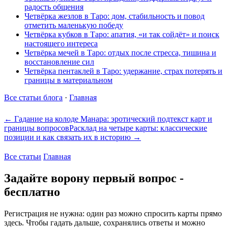
радость общения
Четвёрка жезлов в Таро: дом, стабильность и повод
отметить маленькую победу
Четвёрка кубков в Таро: апатия, «и так сойдёт» и поиск
настоящего интереса
Четвёрка мечей в Таро: отдых после стресса, тишина и
восстановление сил
Четвёрка пентаклей в Таро: удержание, страх потерять и
границы в материальном
Все статьи блога
·
Главная
← Гадание на колоде Манара: эротический подтекст карт и
границы вопросов
Расклад на четыре карты: классические
позиции и как связать их в историю →
Все статьи
Главная
Задайте ворону первый вопрос -
бесплатно
Регистрация не нужна: один раз можно спросить карты прямо
здесь. Чтобы гадать дальше, сохранялись ответы и можно