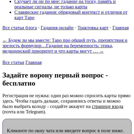
Скучает ли он по мне: гадание на тоску, память и
реальные сигналы, не только карты
Славянские гадания: обрядовый контекст и отличия от
карт Таро
Все статьи блога
·
Гадания онлайн
·
Трактовка карт
·
Главная
← Будем ли мы вместе: Таро про общий путь, препятствия и
зрелость формулир…
Гадание на беременность: этика,
медицинский приоритет и что карты могут … →
Все статьи
Главная
Задайте ворону первый вопрос -
бесплатно
Регистрация не нужна: один раз можно спросить карты прямо
здесь. Чтобы гадать дальше, сохранялись ответы и можно
было выбрать колоду - создайте аккаунт на
странице входа
(почта или Telegram).
Кликните по окну чата или введите вопрос в поле ниже.