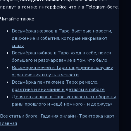
придут в том же интерфейсе, что и в Telegram-боте.
Читайте также
Восьмёрка жезлов в Таро: быстрые новости,
движение и события, которые накрывают
сразу
Восьмёрка кубков в Таро: уход к себе, поиск
большего и разочарование в том, что было
Восьмёрка мечей в Таро: ощущение ловушки,
ограничения и путь к ясности
Восьмёрка пентаклей в Таро: ремесло,
практика и внимание к деталям в работе
Девятка жезлов в Таро: усталость от обороны,
раны прошлого и «ещё немного - и держусь»
Все статьи блога
·
Гадания онлайн
·
Трактовка карт
·
Главная