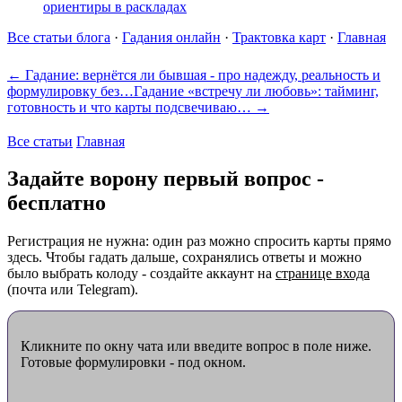
ориентиры в раскладах
Все статьи блога
·
Гадания онлайн
·
Трактовка карт
·
Главная
← Гадание: вернётся ли бывшая - про надежду, реальность и
формулировку без…
Гадание «встречу ли любовь»: тайминг,
готовность и что карты подсвечиваю… →
Все статьи
Главная
Задайте ворону первый вопрос -
бесплатно
Регистрация не нужна: один раз можно спросить карты прямо
здесь. Чтобы гадать дальше, сохранялись ответы и можно
было выбрать колоду - создайте аккаунт на
странице входа
(почта или Telegram).
Кликните по окну чата или введите вопрос в поле ниже.
Готовые формулировки - под окном.