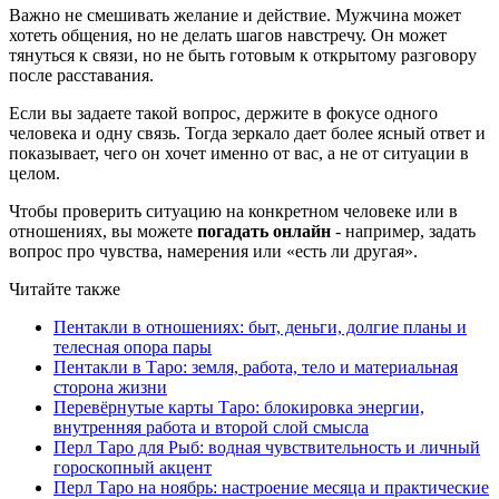
Важно не смешивать желание и действие. Мужчина может
хотеть общения, но не делать шагов навстречу. Он может
тянуться к связи, но не быть готовым к открытому разговору
после расставания.
Если вы задаете такой вопрос, держите в фокусе одного
человека и одну связь. Тогда зеркало дает более ясный ответ и
показывает, чего он хочет именно от вас, а не от ситуации в
целом.
Чтобы проверить ситуацию на конкретном человеке или в
отношениях, вы можете
погадать онлайн
- например, задать
вопрос про чувства, намерения или «есть ли другая».
Читайте также
Пентакли в отношениях: быт, деньги, долгие планы и
телесная опора пары
Пентакли в Таро: земля, работа, тело и материальная
сторона жизни
Перевёрнутые карты Таро: блокировка энергии,
внутренняя работа и второй слой смысла
Перл Таро для Рыб: водная чувствительность и личный
гороскопный акцент
Перл Таро на ноябрь: настроение месяца и практические