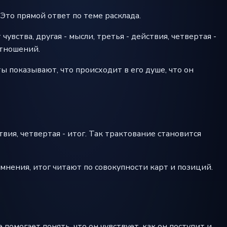
 Это прямой ответ по теме расклада.
вства, другая - мысли, третья - действия, четвертая -
отношений.
ы показывают, что происходит в его душе, что он
твия, четвертая - итог. Так трактование становится
сомнения, итог читают по совокупности карт и позиций.
помогает понять, что он чувствует, как он поступит и