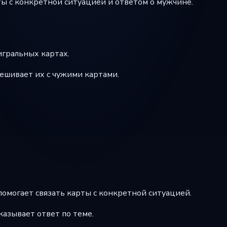
рты с конкретной ситуацией и ответом о мужчине.
игральных картах.
мешивает их с чужими картами.
помогает связать карты с конкретной ситуацией.
казывает ответ по теме.