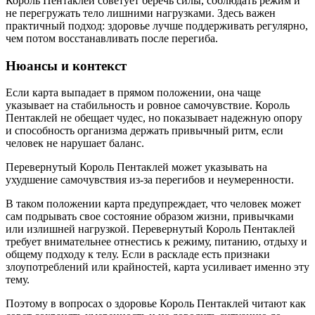
Король Пентаклей советует беречь силы, соблюдать режим и
не перегружать тело лишними нагрузками. Здесь важен
практичный подход: здоровье лучше поддерживать регулярно,
чем потом восстанавливать после перегиба.
Нюансы и контекст
Если карта выпадает в прямом положении, она чаще
указывает на стабильность и ровное самочувствие. Король
Пентаклей не обещает чудес, но показывает надежную опору
и способность организма держать привычный ритм, если
человек не нарушает баланс.
Перевернутый Король Пентаклей может указывать на
ухудшение самочувствия из-за перегибов и неумеренности.
В таком положении карта предупреждает, что человек может
сам подрывать свое состояние образом жизни, привычками
или излишней нагрузкой. Перевернутый Король Пентаклей
требует внимательнее отнестись к режиму, питанию, отдыху и
общему подходу к телу. Если в раскладе есть признаки
злоупотреблений или крайностей, карта усиливает именно эту
тему.
Поэтому в вопросах о здоровье Король Пентаклей читают как