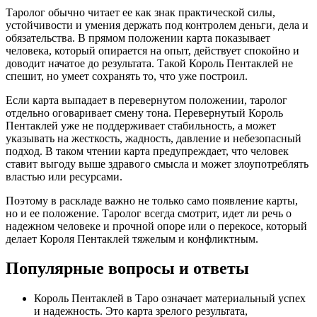
Таролог обычно читает ее как знак практической силы,
устойчивости и умения держать под контролем деньги, дела и
обязательства. В прямом положении карта показывает
человека, который опирается на опыт, действует спокойно и
доводит начатое до результата. Такой Король Пентаклей не
спешит, но умеет сохранять то, что уже построил.
Если карта выпадает в перевернутом положении, таролог
отдельно оговаривает смену тона. Перевернутый Король
Пентаклей уже не поддерживает стабильность, а может
указывать на жесткость, жадность, давление и небезопасный
подход. В таком чтении карта предупреждает, что человек
ставит выгоду выше здравого смысла и может злоупотреблять
властью или ресурсами.
Поэтому в раскладе важно не только само появление карты,
но и ее положение. Таролог всегда смотрит, идет ли речь о
надежном человеке и прочной опоре или о перекосе, который
делает Короля Пентаклей тяжелым и конфликтным.
Популярные вопросы и ответы
Король Пентаклей в Таро означает материальный успех
и надежность. Это карта зрелого результата,