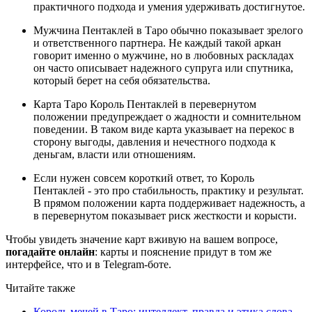
практичного подхода и умения удерживать достигнутое.
Мужчина Пентаклей в Таро обычно показывает зрелого
и ответственного партнера. Не каждый такой аркан
говорит именно о мужчине, но в любовных раскладах
он часто описывает надежного супруга или спутника,
который берет на себя обязательства.
Карта Таро Король Пентаклей в перевернутом
положении предупреждает о жадности и сомнительном
поведении. В таком виде карта указывает на перекос в
сторону выгоды, давления и нечестного подхода к
деньгам, власти или отношениям.
Если нужен совсем короткий ответ, то Король
Пентаклей - это про стабильность, практику и результат.
В прямом положении карта поддерживает надежность, а
в перевернутом показывает риск жесткости и корысти.
Чтобы увидеть значение карт вживую на вашем вопросе,
погадайте онлайн
: карты и пояснение придут в том же
интерфейсе, что и в Telegram-боте.
Читайте также
Король мечей в Таро: интеллект, правда и этика слова -