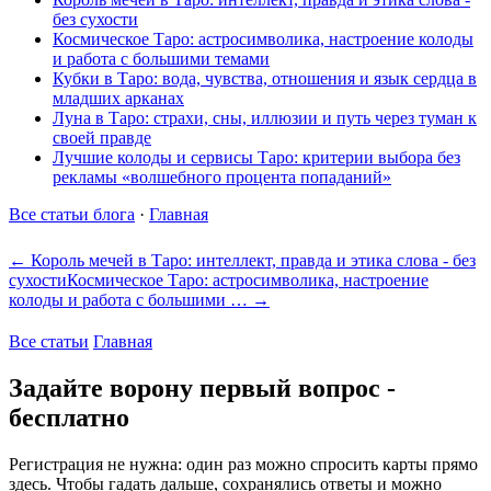
без сухости
Космическое Таро: астросимволика, настроение колоды
и работа с большими темами
Кубки в Таро: вода, чувства, отношения и язык сердца в
младших арканах
Луна в Таро: страхи, сны, иллюзии и путь через туман к
своей правде
Лучшие колоды и сервисы Таро: критерии выбора без
рекламы «волшебного процента попаданий»
Все статьи блога
·
Главная
← Король мечей в Таро: интеллект, правда и этика слова - без
сухости
Космическое Таро: астросимволика, настроение
колоды и работа с большими … →
Все статьи
Главная
Задайте ворону первый вопрос -
бесплатно
Регистрация не нужна: один раз можно спросить карты прямо
здесь. Чтобы гадать дальше, сохранялись ответы и можно