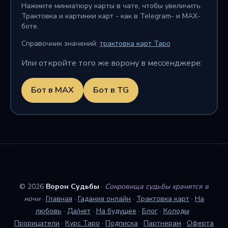
Нажмите миниатюру карты в чате, чтобы увеличить.
Трактовка и картинки карт - как в Telegram- и MAX-
боте.
Справочник значений:
трактовка карт Таро
Или откройте того же ворону в мессенджере:
Бот в MAX
Бот в TG
© 2026
Ворон Судьбы
·
Сокровища судьбы хранятся в
ночи
·
Главная
·
Гадания онлайн
·
Трактовка карт
·
На
любовь
·
Да/нет
·
На будущее
·
Блог
·
Колоды
·
Прорицатели
·
Курс Таро
·
Подписка
·
Партнерам
·
Оферта