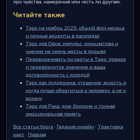
про чувства, намерения или «есть ли другая».
Читайте также
Таро на ноябрь 2025: общий фон месяца
и личные акценты в раскладах
Таро для Овна: импульс, инициатива и
умение не сжечь мосты в порыве
Переворачивать ли карты в Таро: прямое
и перевёрнутое значение и ваша
договорённость с колодой
Таро как поддержка: утешение, ясность и
когда лучше обратиться к человеку, а не к
аркану
Таро для Рака: дом, близкие и тонкая
эмоциональная память
Все статьи блога
·
Гадания онлайн
·
Трактовка
карт
·
Главная