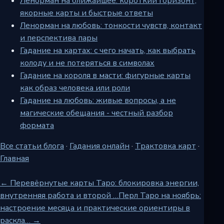
Ленорман на ближайшее: короткий горизонт,
якорные карты и быстрые ответы
Ленорман на любовь: тонкости чувств, контакт
и перспектива пары
Гадание на картах: с чего начать, как выбрать
колоду и не потеряться в символах
Гадание на короля в масти: фигурные карты
как образ человека или роли
Гадание на любовь: живые вопросы, а не
магические обещания - честный разбор
формата
Все статьи блога
·
Гадания онлайн
·
Трактовка карт
·
Главная
← Перевёрнутые карты Таро: блокировка энергии,
внутренняя работа и второй …
Перл Таро на ноябрь:
настроение месяца и практические ориентиры в
раскла… →