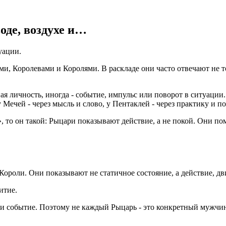
оде, воздухе и…
уации.
, Королевами и Королями. В раскладе они часто отвечают не тол
ая личность, иногда - событие, импульс или поворот в ситуации.
у Мечей - через мысль и слово, у Пентаклей - через практику и п
, то он такой: Рыцари показывают действие, а не покой. Они пом
Короли. Они показывают не статичное состояние, а действие, д
итие.
ли событие. Поэтому не каждый Рыцарь - это конкретный мужчин