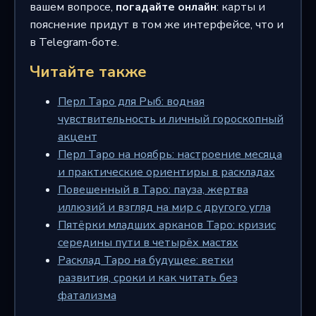
вашем вопросе,
погадайте онлайн
: карты и
пояснение придут в том же интерфейсе, что и
в Telegram-боте.
Читайте также
Перл Таро для Рыб: водная
чувствительность и личный гороскопный
акцент
Перл Таро на ноябрь: настроение месяца
и практические ориентиры в раскладах
Повешенный в Таро: пауза, жертва
иллюзий и взгляд на мир с другого угла
Пятёрки младших арканов Таро: кризис
середины пути в четырёх мастях
Расклад Таро на будущее: ветки
развития, сроки и как читать без
фатализма