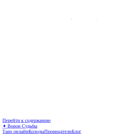
Перейти к содержанию
✦
Ворон Судьбы
Таро онлайн
Колоды
Прорицатели
Блог