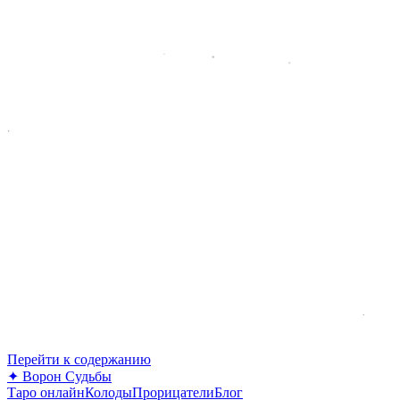
Перейти к содержанию
✦
Ворон Судьбы
Таро онлайн
Колоды
Прорицатели
Блог