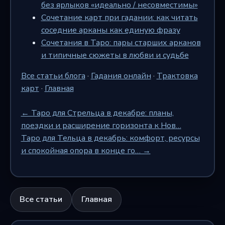
без ярлыков «идеально / несовместимы»
Сочетание карт при гадании: как читать
соседние арканы как единую фразу
Сочетания в Таро: пары старших арканов
и типичные сюжеты в любви и судьбе
Все статьи блога
·
Гадания онлайн
·
Трактовка
карт
·
Главная
← Таро для Стрельца в декабре: планы,
поездки и расширение горизонта к Нов…
Таро для Тельца в декабрь: комфорт, ресурсы
и спокойная опора в конце го… →
Все статьи
Главная