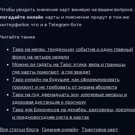
Чтобы увидеть значение карт вживую на вашем вопросе,
погадайте онлайн
: карты и пояснение придут в том же
интерфейсе, что и в Telegram-боте.
Читайте также
Таро на месяц: тенденции, события и один главный
фокус на четыре недели
Можно ли гадать на Таро: этика, вера и границы,
где карты помогают, а где вредят
Таро онлайн на будущее: как сформулировать
горизонт и не требовать от экрана абсолюта
Таро на год: двенадцать зон, ключевые месяцы и
здоровая дистанция к прогнозу
Таро для Близнецов на декабрь: разговоры, поездки
и предновогодняя суета в картах
Все статьи блога
·
Гадания онлайн
·
Трактовка карт
·