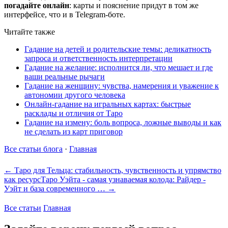
погадайте онлайн
: карты и пояснение придут в том же
интерфейсе, что и в Telegram-боте.
Читайте также
Гадание на детей и родительские темы: деликатность
запроса и ответственность интерпретации
Гадание на желание: исполнится ли, что мешает и где
ваши реальные рычаги
Гадание на женщину: чувства, намерения и уважение к
автономии другого человека
Онлайн-гадание на игральных картах: быстрые
расклады и отличия от Таро
Гадание на измену: боль вопроса, ложные выводы и как
не сделать из карт приговор
Все статьи блога
·
Главная
← Таро для Тельца: стабильность, чувственность и упрямство
как ресурс
Таро Уэйта - самая узнаваемая колода: Райдер -
Уэйт и база современного … →
Все статьи
Главная