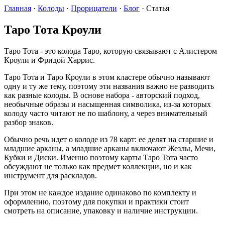
Главная
·
Колоды
·
Прорицатели
·
Блог
·
Статья
Таро Тота Кроули
Таро Тота - это колода Таро, которую связывают с Алистером
Кроули и Фридой Харрис.
Таро Тота и Таро Кроули в этом кластере обычно называют
одну и ту же тему, поэтому эти названия важно не разводить
как разные колоды. В основе набора - авторский подход,
необычные образы и насыщенная символика, из-за которых
колоду часто читают не по шаблону, а через внимательный
разбор знаков.
Обычно речь идет о колоде из 78 карт: ее делят на старшие и
младшие арканы, а младшие арканы включают Жезлы, Мечи,
Кубки и Диски. Именно поэтому карты Таро Тота часто
обсуждают не только как предмет коллекции, но и как
инструмент для раскладов.
При этом не каждое издание одинаково по комплекту и
оформлению, поэтому для покупки и практики стоит
смотреть на описание, упаковку и наличие инструкции.