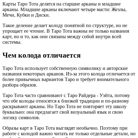
Карты Таро Тота делятся на старшие арканы и младшие
арканы. Младшие арканы включают четыре масти: Жезлы,
Мечи, Кубки и Диски.
Такое деление делает колоду понятной по структуре, но не
упрощает ее чтение. В Таро Тота важны не только названия
карт, но и то, как они связаны между собой внутри всей
системы.
Чем колода отличается
Таро Тота использует собственную символику и авторские
названия некоторых арканов. Из-за этого колода отличается от
более привычных вариантов Таро и требует внимательного
разбора образов.
Таро Тота часто сравнивают с Таро Райдера - Уэйта, потому
что обе колоды относятся к близкой традиции и по-разному
раскрывают арканы. Но Таро Тота не повторяет эту школу
буквально: она предлагает свой визуальный язык и свою
логику символов.
Образы карт в Таро Тота выглядят необычно. Поэтому при
работе с колодой важно читать не только отдельные детали, но