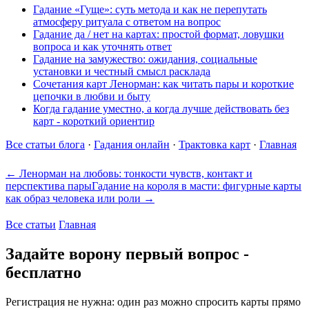
Гадание «Гуще»: суть метода и как не перепутать
атмосферу ритуала с ответом на вопрос
Гадание да / нет на картах: простой формат, ловушки
вопроса и как уточнять ответ
Гадание на замужество: ожидания, социальные
установки и честный смысл расклада
Сочетания карт Ленорман: как читать пары и короткие
цепочки в любви и быту
Когда гадание уместно, а когда лучше действовать без
карт - короткий ориентир
Все статьи блога
·
Гадания онлайн
·
Трактовка карт
·
Главная
← Ленорман на любовь: тонкости чувств, контакт и
перспектива пары
Гадание на короля в масти: фигурные карты
как образ человека или роли →
Все статьи
Главная
Задайте ворону первый вопрос -
бесплатно
Регистрация не нужна: один раз можно спросить карты прямо