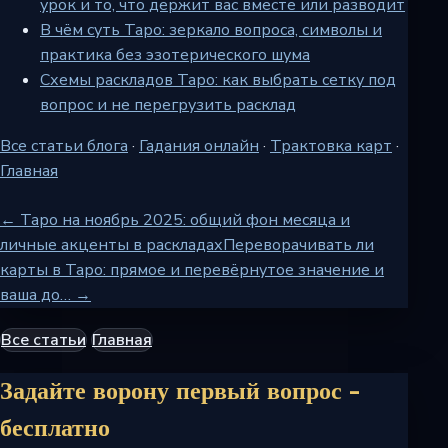
урок и то, что держит вас вместе или разводит
В чём суть Таро: зеркало вопроса, символы и
практика без эзотерического шума
Схемы раскладов Таро: как выбрать сетку под
вопрос и не перегрузить расклад
Все статьи блога
·
Гадания онлайн
·
Трактовка карт
·
Главная
← Таро на ноябрь 2025: общий фон месяца и
личные акценты в раскладах
Переворачивать ли
карты в Таро: прямое и перевёрнутое значение и
ваша до… →
Все статьи
Главная
Задайте ворону первый вопрос -
бесплатно