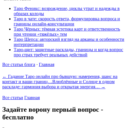
Таро Феникс: возрождение, циклы утрат и надежды в
образах колоды
Таро в чате: скорость ответа, формулировка вопроса и
границы онлайн-консультации
Таро Чёрных: тёмная эстетика карт и ответственность
при чтении «тяжёлых» тем
Таро Шепса: авторский взгляд на арканы и особенности
интерпретации
Таро-щит: защитные расклады, границы и когда вопрос
про страх требует реальных действий
Все статьи блога
·
Главная
← Гадание Таро онлайн про бывшую: намерения, шанс на
контакт и ваши границ…
Влюблённые и Солнце в одном
раскладе: гармония выбора и открытая энергия… →
Все статьи
Главная
Задайте ворону первый вопрос -
бесплатно