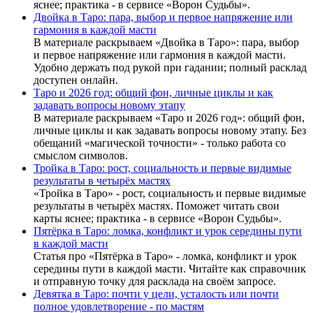
яснее; практика - в сервисе «Ворон Судьбы».
Двойка в Таро: пара, выбор и первое напряжение или
гармония в каждой масти
В материале раскрываем «Двойка в Таро»: пара, выбор
и первое напряжение или гармония в каждой масти.
Удобно держать под рукой при гадании; полный расклад
доступен онлайн.
Таро и 2026 год: общий фон, личные циклы и как
задавать вопросы новому этапу
В материале раскрываем «Таро и 2026 год»: общий фон,
личные циклы и как задавать вопросы новому этапу. Без
обещаний «магической точности» - только работа со
смыслом символов.
Тройка в Таро: рост, социальность и первые видимые
результаты в четырёх мастях
«Тройка в Таро» - рост, социальность и первые видимые
результаты в четырёх мастях. Поможет читать свои
карты яснее; практика - в сервисе «Ворон Судьбы».
Пятёрка в Таро: ломка, конфликт и урок середины пути
в каждой масти
Статья про «Пятёрка в Таро» - ломка, конфликт и урок
середины пути в каждой масти. Читайте как справочник
и отправную точку для расклада на своём запросе.
Девятка в Таро: почти у цели, усталость или почти
полное удовлетворение - по мастям