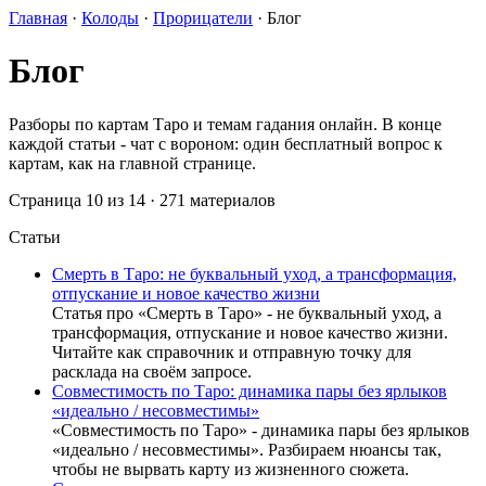
Главная
·
Колоды
·
Прорицатели
·
Блог
Блог
Разборы по картам Таро и темам гадания онлайн. В конце
каждой статьи - чат с вороном: один бесплатный вопрос к
картам, как на главной странице.
Страница 10 из 14 · 271 материалов
Статьи
Смерть в Таро: не буквальный уход, а трансформация,
отпускание и новое качество жизни
Статья про «Смерть в Таро» - не буквальный уход, а
трансформация, отпускание и новое качество жизни.
Читайте как справочник и отправную точку для
расклада на своём запросе.
Совместимость по Таро: динамика пары без ярлыков
«идеально / несовместимы»
«Совместимость по Таро» - динамика пары без ярлыков
«идеально / несовместимы». Разбираем нюансы так,
чтобы не вырвать карту из жизненного сюжета.