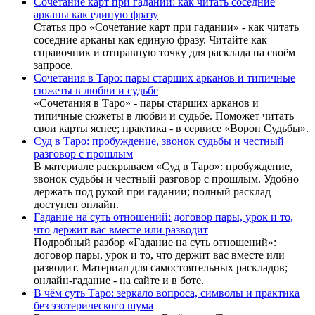
Сочетание карт при гадании: как читать соседние
арканы как единую фразу
Статья про «Сочетание карт при гадании» - как читать
соседние арканы как единую фразу. Читайте как
справочник и отправную точку для расклада на своём
запросе.
Сочетания в Таро: пары старших арканов и типичные
сюжеты в любви и судьбе
«Сочетания в Таро» - пары старших арканов и
типичные сюжеты в любви и судьбе. Поможет читать
свои карты яснее; практика - в сервисе «Ворон Судьбы».
Суд в Таро: пробуждение, звонок судьбы и честный
разговор с прошлым
В материале раскрываем «Суд в Таро»: пробуждение,
звонок судьбы и честный разговор с прошлым. Удобно
держать под рукой при гадании; полный расклад
доступен онлайн.
Гадание на суть отношений: договор пары, урок и то,
что держит вас вместе или разводит
Подробный разбор «Гадание на суть отношений»:
договор пары, урок и то, что держит вас вместе или
разводит. Материал для самостоятельных раскладов;
онлайн-гадание - на сайте и в боте.
В чём суть Таро: зеркало вопроса, символы и практика
без эзотерического шума