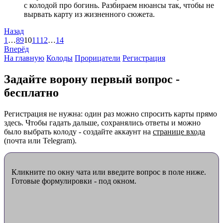
с колодой про богинь. Разбираем нюансы так, чтобы не
вырвать карту из жизненного сюжета.
Назад
1
…
8
9
10
11
12
…
14
Вперёд
На главную
Колоды
Прорицатели
Регистрация
Задайте ворону первый вопрос -
бесплатно
Регистрация не нужна: один раз можно спросить карты прямо
здесь. Чтобы гадать дальше, сохранялись ответы и можно
было выбрать колоду - создайте аккаунт на
странице входа
(почта или Telegram).
Кликните по окну чата или введите вопрос в поле ниже.
Готовые формулировки - под окном.