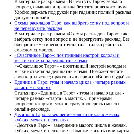
В материале раскрываем «В чём суть Таро»: зеркало
вопроса, символы и практика без эзотерического шума.
Удобно держать под рукой при гадании; полный расклад
доступен онлайн.
Схемы раскладов Таро: как выбрать сетку под вопрос и
не перегрузить расклад
В материале раскрываем «Схемы раскладов Таро»: как
выбрать сетку под вопрос и не перегрузить расклад. Без
обещаний «магической точности» - только работа со
смыслом символов.
«Счастливое Таро»: позитивный настрой колоды и
мягкие ответы на деликатные темы
««Счастливое Таро»» - позитивный настрой колоды и
мягкие ответы на деликатные темы. Поможет читать
свои карты яснее; практика - в сервисе «Ворон Судьбы».
Единица в Таро: тузы и начало цикла - четыре разных
«старта» в мастях
Статья про «Единица в Таро» - тузы и начало цикла -
четыре разных «старта» в мастях. С примерами
вопросов к картам; можно сразу проверить смысл в
онлайн-раскладе.
Десятка в Таро: завершение малого цикла в жезлах,
кубках, мечах и пентаклях
«Десятка в Таро» - завершение малого цикла в жезлах,
кубках, мечах и пентаклях. Поможет читать свои карты