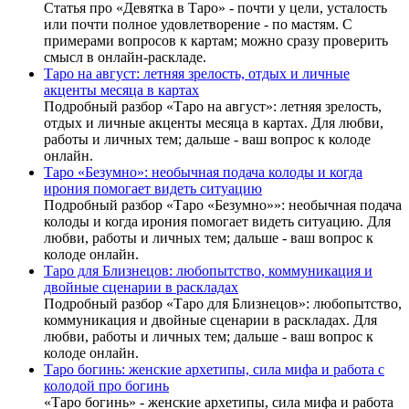
Статья про «Девятка в Таро» - почти у цели, усталость
или почти полное удовлетворение - по мастям. С
примерами вопросов к картам; можно сразу проверить
смысл в онлайн-раскладе.
Таро на август: летняя зрелость, отдых и личные
акценты месяца в картах
Подробный разбор «Таро на август»: летняя зрелость,
отдых и личные акценты месяца в картах. Для любви,
работы и личных тем; дальше - ваш вопрос к колоде
онлайн.
Таро «Безумно»: необычная подача колоды и когда
ирония помогает видеть ситуацию
Подробный разбор «Таро «Безумно»»: необычная подача
колоды и когда ирония помогает видеть ситуацию. Для
любви, работы и личных тем; дальше - ваш вопрос к
колоде онлайн.
Таро для Близнецов: любопытство, коммуникация и
двойные сценарии в раскладах
Подробный разбор «Таро для Близнецов»: любопытство,
коммуникация и двойные сценарии в раскладах. Для
любви, работы и личных тем; дальше - ваш вопрос к
колоде онлайн.
Таро богинь: женские архетипы, сила мифа и работа с
колодой про богинь
«Таро богинь» - женские архетипы, сила мифа и работа